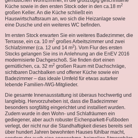
gemütlichen Wohnzimmer, in die großzügig geschnittene
2
Küche sowie in den ersten Stock oder in den ca.18 m
großen Keller. An die Küche schließt ein
Hauswirtschaftsraum an, wo sich die Heizanlage sowie
eine Dusche und ein weiteres WC befinden.
Im ersten Stock erwarten Sie ein weiteres Badezimmer, die
2
Terrasse, ein ca. 10 m
großes Arbeitszimmer und zwei
2
Schlafzimmer (ca. 12 und 14 m
). Vom Flur des ersten
Stocks gelangen Sie ins in Anlehnung an die EnEV 2016
modernisierte Dachgeschoß. Sie finden dort einen
2
gemütlichen, ca. 32 m
großen Raum mit Dachschräge,
sichtbaren Dachbalken und offener Küche sowie ein
Badezimmer – das ideale Umfeld für etwas autarker
lebende Familien-/WG-Mitglieder.
Die gesamte Innenausstattung ist überaus hochwertig und
langlebig. Hervorzuheben ist, dass die Badezimmer
besonders sorgfältig eingerichtet und installiert wurden.
Zudem wurde in den Wohn- und Schlafräumen ein
gediegener, aber auch robuster Eichenparkett-Fußboden
verlegt, der nicht nur die Standhaftigkeit dieses bereits seit
über hundert Jahren bewohnten Hauses fühlbar macht,