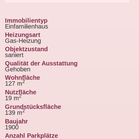
Immobilientyp
Einfamilienhaus
Heizungsart
Gas-Heizung
Objektzustand
saniert
Qualität der Ausstattung
Gehoben
Wohnfläche
2
127 m
Nutzfläche
2
19 m
Grundstücksfläche
2
139 m
Baujahr
1900
Anzahl Parkplätze