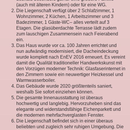
(auch mit älteren Kindern) oder für eine WG.
Die Liegenschaft verfügt über 2 Schlafzimmer, 1
Wohnzimmer, 2 Küchen, 1 Arbeitszimmer und 3
Badezimmer, 1 Gäste-WC– alles verteilt auf 3
Etagen. Die glasüberdachte Terrasse lädt zudem
zum lauschigen Zusammensein nach Feierabend
ein.
Das Haus wurde vor ca. 100 Jahren errichtet und
nun aufwändig modernisiert, die Dacheindeckung
wurde komplett nach EnEV 2016 erneuert. Es vereint
damit die Qualität traditioneller Handwerkskunst mit
den Vorzügen moderner Technik: Glasfaserinternet in
den Zimmern sowie ein neuwertiger Heizkessel und
Warmwasserboiler.
Das Gebäude wurde 2020 größtenteils saniert,
weshalb Sie sofort einziehen können.
Die gesamte Innenausstattung ist überaus
hochwertig und langlebig. Hervorzuheben sind das
elegante und widerstandsfähige Eichenparkett und
die modernen mehrfachverglasten Fenster.
Die Liegenschaft befindet sich in einer überaus
beliebten und zugleich sehr ruhigen Umgebung. Die